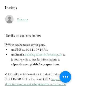
Invités
Voir tout
Tarifs et autres infos
🌟Vous souhaitez en savoir plus..
un SMS au 06 811 09 15 78, 
un Email : 
isabelle.gaubert047@orange.fr
 et
je vous envoie toutes les informations et 
réponds avec plaisir à vos question
s.
Voici quelques informations extraites du site de Tina 
HELLINGRATH - Esprit ALOHA 
https://esprit-
aloha.fr/memoires-akashiques/ateliers-memoires-
akashiques/niveau-2-memoires-akashiques/
la proposition de cette 