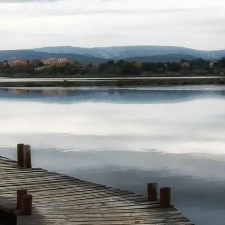
AUBERT - Tél 06 81 09 15 78 -
isabelle.gaubert047@orange.fr
- co-création avec