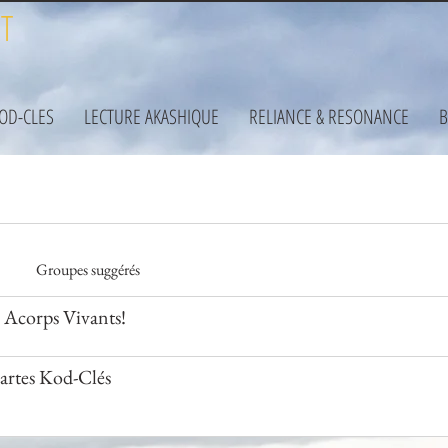
T
KOD-CLES
LECTURE AKASHIQUE
RELIANCE & RESONANCE
B
Groupes suggérés
corps Vivants!
artes Kod-Clés