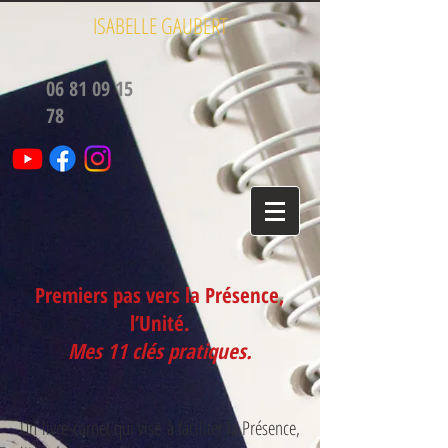
ISABELLE GAUBERT
06 81 09 15
78
Premiers pas vers la Présence,
l’Unité.
Mes 11 clés pratiques.
Un livre-carnet qui vise à faciliter la Présence,