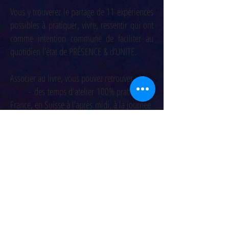
Vous y trouverez le partage de 11 expériences
possibles à pratiquer, vivre, ressentir qui ont
comme intention commune de faciliter au
quotidien l’état de PRÉSENCE & d’UNITE.
Associer au livre, vous pouvez retrouver :
- des temps d'atelier 100% pratique en
France, en Suisse à l’après midi, à la journée
- les enchaînements et textes en vision
ou en audition sur la
chaîne Youtube :
Isabelle Gaubert.
COMMANDER LIVRE 14 € envoi compris en France
J’ai fait le choix de l'auto-édition pour un
travail de qualité respectant les dessins et