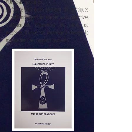
l'Unité au quotidien.
Je fais le pari qu’en facilitant des pratiques
quotidiennes personnelles et aussi collectives
d’alignement,
d’ouverture du cœur, de
présence, d’unité,
on contribue à changer le
monde dans ses rapports humains.